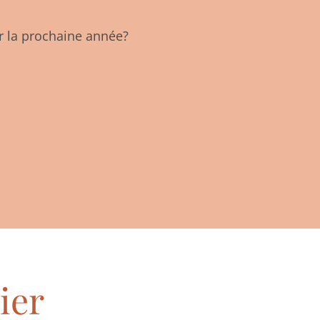
r la prochaine année?
ier