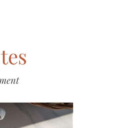
stes
ement